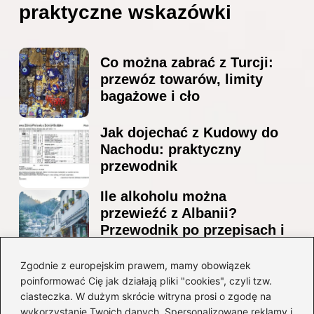
praktyczne wskazówki
Co można zabrać z Turcji:
przewóz towarów, limity
bagażowe i cło
Jak dojechać z Kudowy do
Nachodu: praktyczny
przewodnik
Ile alkoholu można
przewieźć z Albanii?
Przewodnik po przepisach i
ograniczeniach
Zgodnie z europejskim prawem, mamy obowiązek
Ile alkoholu można legalnie
poinformować Cię jak działają pliki "cookies", czyli tzw.
przesłać przez granicę do
ciasteczka. W dużym skrócie witryna prosi o zgodę na
Czech?
wykorzystanie Twoich danych. Spersonalizowane reklamy i