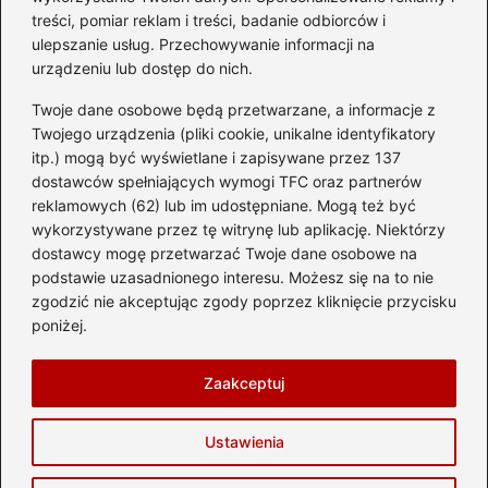
treści, pomiar reklam i treści, badanie odbiorców i
ulepszanie usług. Przechowywanie informacji na
Kategorie
urządzeniu lub dostęp do nich.
Twoje dane osobowe będą przetwarzane, a informacje z
Ciekawostki
(8)
Twojego urządzenia (pliki cookie, unikalne identyfikatory
itp.) mogą być wyświetlane i zapisywane przez 137
Kultura i tradycje
(10)
dostawców spełniających wymogi TFC oraz partnerów
Loty
(234)
reklamowych (62) lub im udostępniane. Mogą też być
Polska
(66)
wykorzystywane przez tę witrynę lub aplikację. Niektórzy
Wakacje
(295)
dostawcy mogę przetwarzać Twoje dane osobowe na
podstawie uzasadnionego interesu. Możesz się na to nie
Zabytki
(8)
zgodzić nie akceptując zgody poprzez kliknięcie przycisku
Zagranica
(47)
poniżej.
Zwiedzanie
(8)
Zaakceptuj
Strona główna
Prywatność
Zasady użytkowania
Ustawienia
Napisz do nas