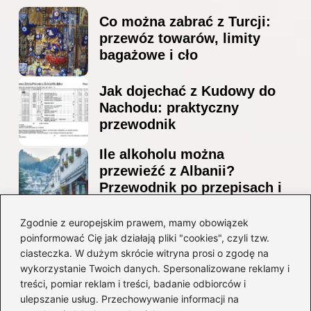
Co można zabrać z Turcji:
przewóz towarów, limity
bagażowe i cło
Jak dojechać z Kudowy do
Nachodu: praktyczny
przewodnik
Ile alkoholu można
przewieźć z Albanii?
Przewodnik po przepisach i
ograniczeniach
Zgodnie z europejskim prawem, mamy obowiązek
Ile alkoholu można legalnie
poinformować Cię jak działają pliki "cookies", czyli tzw.
przesłać przez granicę do
ciasteczka. W dużym skrócie witryna prosi o zgodę na
Czech?
wykorzystanie Twoich danych. Spersonalizowane reklamy i
treści, pomiar reklam i treści, badanie odbiorców i
ulepszanie usług. Przechowywanie informacji na