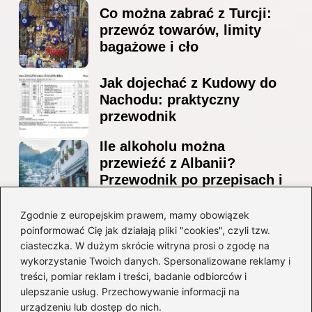
Co można zabrać z Turcji:
przewóz towarów, limity
bagażowe i cło
Jak dojechać z Kudowy do
Nachodu: praktyczny
przewodnik
Ile alkoholu można
przewieźć z Albanii?
Przewodnik po przepisach i
ograniczeniach
Zgodnie z europejskim prawem, mamy obowiązek
Ile alkoholu można legalnie
poinformować Cię jak działają pliki "cookies", czyli tzw.
przesłać przez granicę do
ciasteczka. W dużym skrócie witryna prosi o zgodę na
Czech?
wykorzystanie Twoich danych. Spersonalizowane reklamy i
treści, pomiar reklam i treści, badanie odbiorców i
ulepszanie usług. Przechowywanie informacji na
Kategorie
urządzeniu lub dostęp do nich.