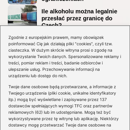
Ile alkoholu można legalnie
przesłać przez granicę do
Czech?
Jak wygodnie dotrzeć z
Zgodnie z europejskim prawem, mamy obowiązek
poinformować Cię jak działają pliki "cookies", czyli tzw.
lotniska Marco Polo do
ciasteczka. W dużym skrócie witryna prosi o zgodę na
Mestre? Poradnik krok po
wykorzystanie Twoich danych. Spersonalizowane reklamy i
kroku
treści, pomiar reklam i treści, badanie odbiorców i
ulepszanie usług. Przechowywanie informacji na
Kategorie
urządzeniu lub dostęp do nich.
Twoje dane osobowe będą przetwarzane, a informacje z
Ciekawostki
(8)
Twojego urządzenia (pliki cookie, unikalne identyfikatory
itp.) mogą być wyświetlane i zapisywane przez 137
Kultura i tradycje
(10)
dostawców spełniających wymogi TFC oraz partnerów
Loty
(233)
reklamowych (62) lub im udostępniane. Mogą też być
Polska
(66)
wykorzystywane przez tę witrynę lub aplikację. Niektórzy
Wakacje
(295)
dostawcy mogę przetwarzać Twoje dane osobowe na