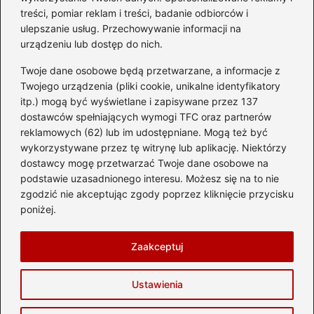
ograniczeniach
treści, pomiar reklam i treści, badanie odbiorców i
ulepszanie usług. Przechowywanie informacji na
Kategorie
urządzeniu lub dostęp do nich.
Twoje dane osobowe będą przetwarzane, a informacje z
Ciekawostki
(8)
Twojego urządzenia (pliki cookie, unikalne identyfikatory
itp.) mogą być wyświetlane i zapisywane przez 137
Kultura i tradycje
(10)
dostawców spełniających wymogi TFC oraz partnerów
Loty
(237)
reklamowych (62) lub im udostępniane. Mogą też być
Polska
(66)
wykorzystywane przez tę witrynę lub aplikację. Niektórzy
Wakacje
(296)
dostawcy mogę przetwarzać Twoje dane osobowe na
podstawie uzasadnionego interesu. Możesz się na to nie
Zabytki
(8)
zgodzić nie akceptując zgody poprzez kliknięcie przycisku
Zagranica
(48)
poniżej.
Zwiedzanie
(8)
Zaakceptuj
Strona główna
Prywatność
Zasady użytkowania
Ustawienia
Napisz do nas