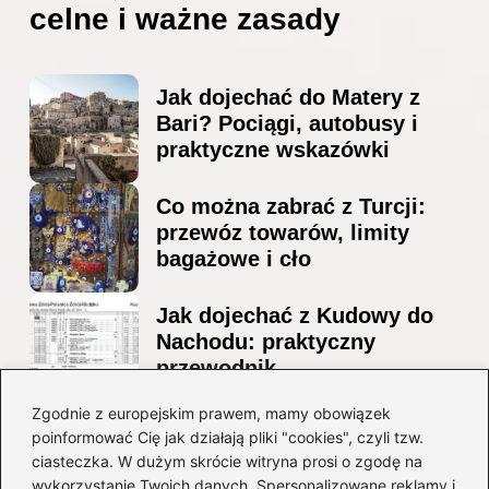
celne i ważne zasady
Jak dojechać do Matery z
Bari? Pociągi, autobusy i
praktyczne wskazówki
Co można zabrać z Turcji:
przewóz towarów, limity
bagażowe i cło
Jak dojechać z Kudowy do
Nachodu: praktyczny
przewodnik
Ile alkoholu można
Zgodnie z europejskim prawem, mamy obowiązek
poinformować Cię jak działają pliki "cookies", czyli tzw.
przewieźć z Albanii?
ciasteczka. W dużym skrócie witryna prosi o zgodę na
Przewodnik po przepisach i
wykorzystanie Twoich danych. Spersonalizowane reklamy i