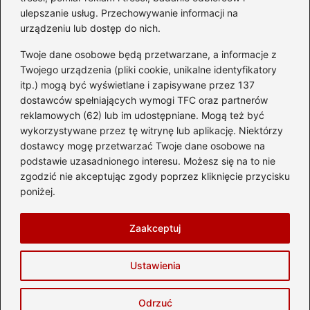
ulepszanie usług. Przechowywanie informacji na
Kategorie
urządzeniu lub dostęp do nich.
Twoje dane osobowe będą przetwarzane, a informacje z
Ciekawostki
(8)
Twojego urządzenia (pliki cookie, unikalne identyfikatory
itp.) mogą być wyświetlane i zapisywane przez 137
Kultura i tradycje
(10)
dostawców spełniających wymogi TFC oraz partnerów
Loty
(238)
reklamowych (62) lub im udostępniane. Mogą też być
Polska
(66)
wykorzystywane przez tę witrynę lub aplikację. Niektórzy
Wakacje
(299)
dostawcy mogę przetwarzać Twoje dane osobowe na
podstawie uzasadnionego interesu. Możesz się na to nie
Zabytki
(8)
zgodzić nie akceptując zgody poprzez kliknięcie przycisku
Zagranica
(48)
poniżej.
Zwiedzanie
(8)
Zaakceptuj
Strona główna
Prywatność
Zasady użytkowania
Ustawienia
Napisz do nas
Copyright © 2026 delta-travel.pl
Odrzuć