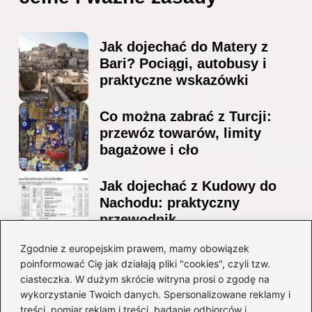
Jak dojechać do Matery z
Bari? Pociągi, autobusy i
praktyczne wskazówki
Co można zabrać z Turcji:
przewóz towarów, limity
bagażowe i cło
Jak dojechać z Kudowy do
Nachodu: praktyczny
przewodnik
Ile alkoholu można
Zgodnie z europejskim prawem, mamy obowiązek
poinformować Cię jak działają pliki "cookies", czyli tzw.
przewieźć z Albanii?
ciasteczka. W dużym skrócie witryna prosi o zgodę na
Przewodnik po przepisach i
wykorzystanie Twoich danych. Spersonalizowane reklamy i
ograniczeniach
treści, pomiar reklam i treści, badanie odbiorców i