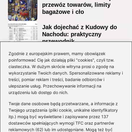
przewóz towarów, limity
bagażowe i cło
Jak dojechać z Kudowy do
Nachodu: praktyczny
przewodnik
Ile alkoholu można
Zgodnie z europejskim prawem, mamy obowiązek
poinformować Cię jak działają pliki "cookies", czyli tzw.
przewieźć z Albanii?
ciasteczka. W dużym skrócie witryna prosi o zgodę na
Przewodnik po przepisach i
wykorzystanie Twoich danych. Spersonalizowane reklamy i
ograniczeniach
treści, pomiar reklam i treści, badanie odbiorców i
ulepszanie usług. Przechowywanie informacji na
Kategorie
urządzeniu lub dostęp do nich.
Twoje dane osobowe będą przetwarzane, a informacje z
Ciekawostki
(8)
Twojego urządzenia (pliki cookie, unikalne identyfikatory
itp.) mogą być wyświetlane i zapisywane przez 137
Kultura i tradycje
(10)
dostawców spełniających wymogi TFC oraz partnerów
Loty
(237)
reklamowych (62) lub im udostępniane. Mogą też być