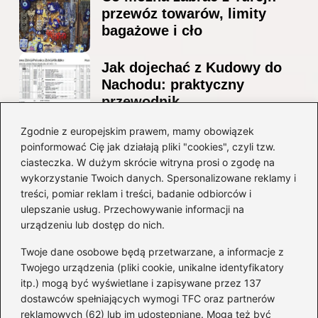
przewóz towarów, limity
bagażowe i cło
Jak dojechać z Kudowy do
Nachodu: praktyczny
przewodnik
Ile alkoholu można
Zgodnie z europejskim prawem, mamy obowiązek
poinformować Cię jak działają pliki "cookies", czyli tzw.
przewieźć z Albanii?
ciasteczka. W dużym skrócie witryna prosi o zgodę na
Przewodnik po przepisach i
wykorzystanie Twoich danych. Spersonalizowane reklamy i
ograniczeniach
treści, pomiar reklam i treści, badanie odbiorców i
ulepszanie usług. Przechowywanie informacji na
Kategorie
urządzeniu lub dostęp do nich.
Twoje dane osobowe będą przetwarzane, a informacje z
Ciekawostki
(8)
Twojego urządzenia (pliki cookie, unikalne identyfikatory
itp.) mogą być wyświetlane i zapisywane przez 137
Kultura i tradycje
(10)
dostawców spełniających wymogi TFC oraz partnerów
Loty
(237)
reklamowych (62) lub im udostępniane. Mogą też być