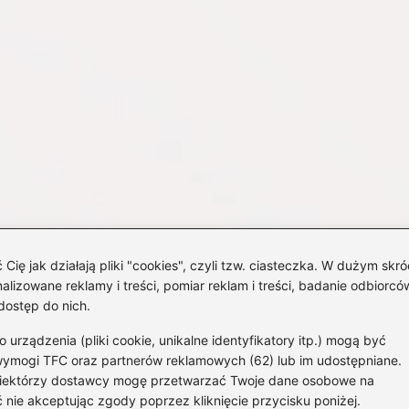
 jak działają pliki "cookies", czyli tzw. ciasteczka. W dużym skró
izowane reklamy i treści, pomiar reklam i treści, badanie odbiorców
dostęp do nich.
rządzenia (pliki cookie, unikalne identyfikatory itp.) mogą być
wymogi TFC oraz partnerów reklamowych (62) lub im udostępniane.
 Niektórzy dostawcy mogę przetwarzać Twoje dane osobowe na
Strona g
 nie akceptując zgody poprzez kliknięcie przycisku poniżej.