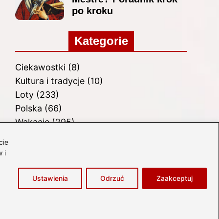
po kroku
Kategorie
Ciekawostki
(8)
Kultura i tradycje
(10)
Loty
(233)
Polska
(66)
Wakacje
(295)
Zabytki
(8)
cie
Zagranica
(46)
 i
Zwiedzanie
(8)
Ustawienia
Odrzuć
Zaakceptuj
łówna
Prywatność
Zasady użytkowania
Napisz do nas