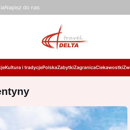
ia
Napisz do nas
je
Kultura i tradycje
Polska
Zabytki
Zagranica
Ciekawostki
Zw
entyny