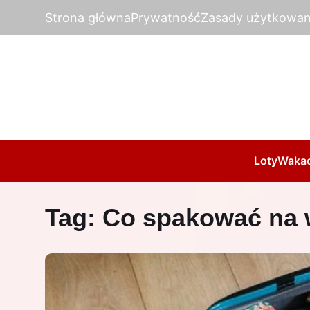
Strona główna
Prywatność
Zasady użytkowan
Loty
Wakac
Tag:
Co spakować na 