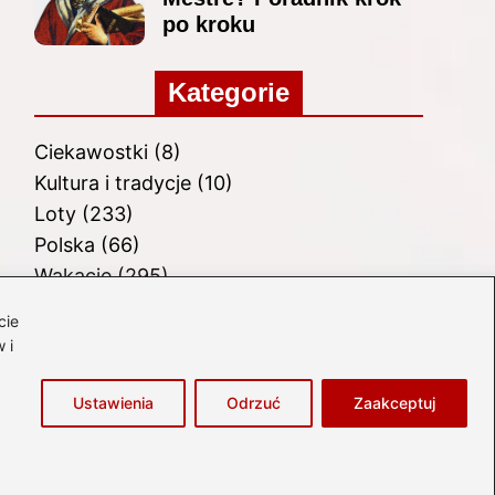
po kroku
Kategorie
Ciekawostki
(8)
Kultura i tradycje
(10)
Loty
(233)
Polska
(66)
Wakacje
(295)
Zabytki
(8)
cie
Zagranica
(46)
 i
Zwiedzanie
(8)
Ustawienia
Odrzuć
Zaakceptuj
łówna
Prywatność
Zasady użytkowania
Napisz do nas