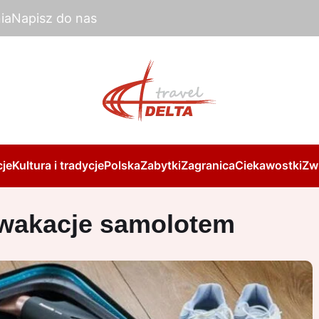
ia
Napisz do nas
je
Kultura i tradycje
Polska
Zabytki
Zagranica
Ciekawostki
Zw
wakacje samolotem