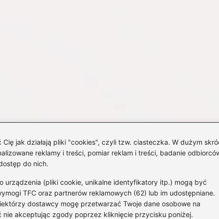
 jak działają pliki "cookies", czyli tzw. ciasteczka. W dużym skró
izowane reklamy i treści, pomiar reklam i treści, badanie odbiorców
dostęp do nich.
rządzenia (pliki cookie, unikalne identyfikatory itp.) mogą być
wymogi TFC oraz partnerów reklamowych (62) lub im udostępniane.
 Niektórzy dostawcy mogę przetwarzać Twoje dane osobowe na
Strona g
 nie akceptując zgody poprzez kliknięcie przycisku poniżej.