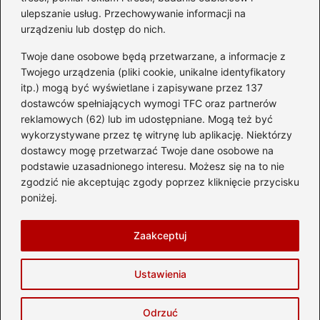
ulepszanie usług. Przechowywanie informacji na
Kategorie
urządzeniu lub dostęp do nich.
Twoje dane osobowe będą przetwarzane, a informacje z
Ciekawostki
(8)
Twojego urządzenia (pliki cookie, unikalne identyfikatory
itp.) mogą być wyświetlane i zapisywane przez 137
Kultura i tradycje
(10)
dostawców spełniających wymogi TFC oraz partnerów
Loty
(232)
reklamowych (62) lub im udostępniane. Mogą też być
Polska
(65)
wykorzystywane przez tę witrynę lub aplikację. Niektórzy
Wakacje
(292)
dostawcy mogę przetwarzać Twoje dane osobowe na
podstawie uzasadnionego interesu. Możesz się na to nie
Zabytki
(8)
zgodzić nie akceptując zgody poprzez kliknięcie przycisku
Zagranica
(46)
poniżej.
Zwiedzanie
(8)
Zaakceptuj
Strona główna
Prywatność
Zasady użytkowania
Ustawienia
Napisz do nas
Copyright © 2026 delta-travel.pl
Odrzuć