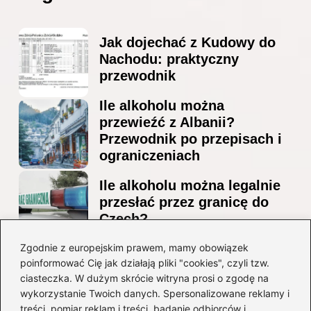
Jak dojechać z Kudowy do
Nachodu: praktyczny
przewodnik
Ile alkoholu można
przewieźć z Albanii?
Przewodnik po przepisach i
ograniczeniach
Ile alkoholu można legalnie
przesłać przez granicę do
Czech?
Jak wygodnie dotrzeć z
Zgodnie z europejskim prawem, mamy obowiązek
poinformować Cię jak działają pliki "cookies", czyli tzw.
lotniska Marco Polo do
ciasteczka. W dużym skrócie witryna prosi o zgodę na
Mestre? Poradnik krok po
wykorzystanie Twoich danych. Spersonalizowane reklamy i
kroku
treści, pomiar reklam i treści, badanie odbiorców i