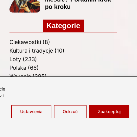
po kroku
Kategorie
Ciekawostki
(8)
Kultura i tradycje
(10)
Loty
(233)
Polska
(66)
Wakacje
(295)
Zabytki
(8)
cie
Zagranica
(46)
 i
Zwiedzanie
(8)
Ustawienia
Odrzuć
Zaakceptuj
łówna
Prywatność
Zasady użytkowania
Napisz do nas