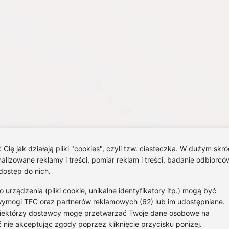
 jak działają pliki "cookies", czyli tzw. ciasteczka. W dużym skró
izowane reklamy i treści, pomiar reklam i treści, badanie odbiorców
dostęp do nich.
rządzenia (pliki cookie, unikalne identyfikatory itp.) mogą być
wymogi TFC oraz partnerów reklamowych (62) lub im udostępniane.
 Niektórzy dostawcy mogę przetwarzać Twoje dane osobowe na
Strona g
 nie akceptując zgody poprzez kliknięcie przycisku poniżej.