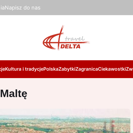
ia
Napisz do nas
je
Kultura i tradycje
Polska
Zabytki
Zagranica
Ciekawostki
Zw
Maltę