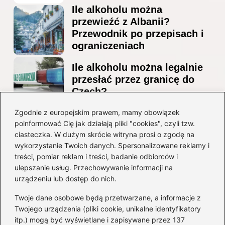
Ile alkoholu można
przewieźć z Albanii?
Przewodnik po przepisach i
ograniczeniach
Ile alkoholu można legalnie
przesłać przez granicę do
Czech?
Jak wygodnie dotrzeć z
Zgodnie z europejskim prawem, mamy obowiązek
poinformować Cię jak działają pliki "cookies", czyli tzw.
lotniska Marco Polo do
ciasteczka. W dużym skrócie witryna prosi o zgodę na
Mestre? Poradnik krok po
wykorzystanie Twoich danych. Spersonalizowane reklamy i
kroku
treści, pomiar reklam i treści, badanie odbiorców i
ulepszanie usług. Przechowywanie informacji na
Kategorie
urządzeniu lub dostęp do nich.
Twoje dane osobowe będą przetwarzane, a informacje z
Ciekawostki
(8)
Twojego urządzenia (pliki cookie, unikalne identyfikatory
itp.) mogą być wyświetlane i zapisywane przez 137
Kultura i tradycje
(10)