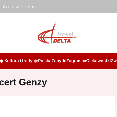
ia
Napisz do nas
je
Kultura i tradycje
Polska
Zabytki
Zagranica
Ciekawostki
Zw
cert Genzy