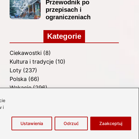
Przewodnik po
przepisach i
ograniczeniach
Kategorie
Ciekawostki
(8)
Kultura i tradycje
(10)
Loty
(237)
Polska
(66)
Wakacje
(296)
Zabytki
(8)
cie
Zagranica
(48)
 i
Zwiedzanie
(8)
Ustawienia
Odrzuć
Zaakceptuj