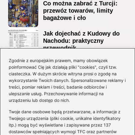
Co można zabrać z Turcji:
przewóz towarów, limity
bagażowe i cło
Jak dojechać z Kudowy do
Nachodu: praktyczny
przewodnik
Ile alkoholu można
Zgodnie z europejskim prawem, mamy obowiązek
poinformować Cię jak działają pliki "cookies", czyli tzw.
przewieźć z Albanii?
ciasteczka. W dużym skrócie witryna prosi o zgodę na
Przewodnik po przepisach i
wykorzystanie Twoich danych. Spersonalizowane reklamy i
ograniczeniach
treści, pomiar reklam i treści, badanie odbiorców i
ulepszanie usług. Przechowywanie informacji na
Kategorie
urządzeniu lub dostęp do nich.
Twoje dane osobowe będą przetwarzane, a informacje z
Ciekawostki
(8)
Twojego urządzenia (pliki cookie, unikalne identyfikatory
itp.) mogą być wyświetlane i zapisywane przez 137
Kultura i tradycje
(10)
dostawców spełniających wymogi TFC oraz partnerów
Loty
(237)