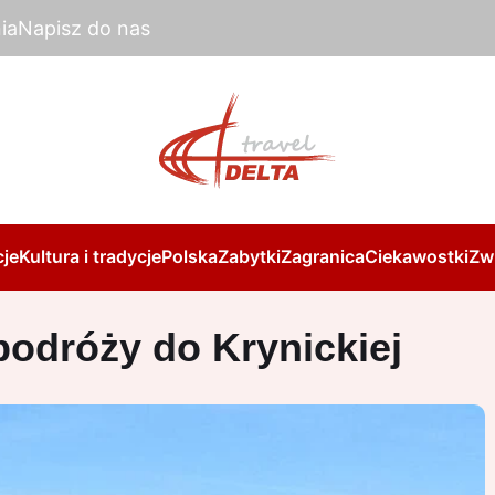
ia
Napisz do nas
je
Kultura i tradycje
Polska
Zabytki
Zagranica
Ciekawostki
Zw
odróży do Krynickiej