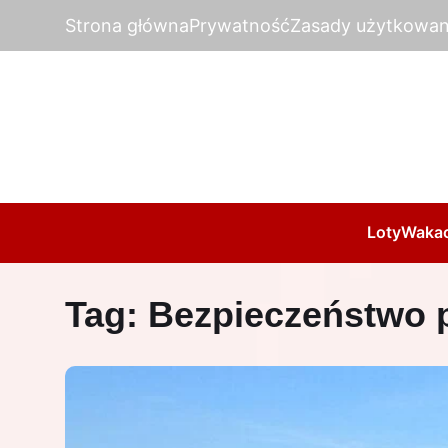
Strona główna
Prywatność
Zasady użytkowan
Loty
Wakac
Tag:
Bezpieczeństwo p