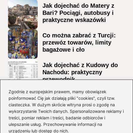
Jak dojechać do Matery z
Bari? Pociągi, autobusy i
praktyczne wskazówki
Co można zabrać z Turcji:
przewóz towarów, limity
bagażowe i cło
Jak dojechać z Kudowy do
Nachodu: praktyczny
przewodnik
Ile alkoholu można
Zgodnie z europejskim prawem, mamy obowiązek
poinformować Cię jak działają pliki "cookies", czyli tzw.
przewieźć z Albanii?
ciasteczka. W dużym skrócie witryna prosi o zgodę na
Przewodnik po przepisach i
wykorzystanie Twoich danych. Spersonalizowane reklamy i
ograniczeniach
treści, pomiar reklam i treści, badanie odbiorców i
ulepszanie usług. Przechowywanie informacji na
Kategorie
urządzeniu lub dostęp do nich.