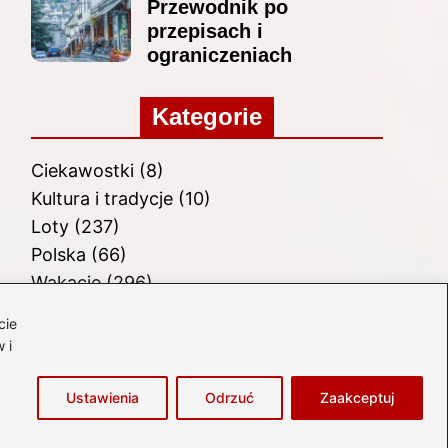
Przewodnik po
przepisach i
ograniczeniach
Kategorie
Ciekawostki
(8)
Kultura i tradycje
(10)
Loty
(237)
Polska
(66)
Wakacje
(296)
Zabytki
(8)
cie
Zagranica
(48)
 i
Zwiedzanie
(8)
Ustawienia
Odrzuć
Zaakceptuj