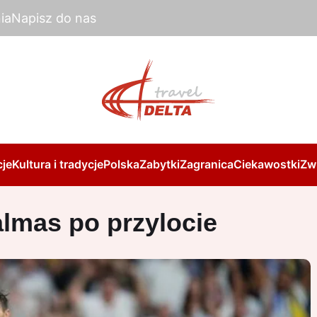
ia
Napisz do nas
je
Kultura i tradycje
Polska
Zabytki
Zagranica
Ciekawostki
Zw
almas po przylocie