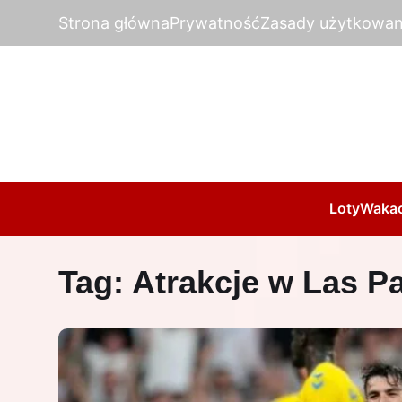
Strona główna
Prywatność
Zasady użytkowan
Loty
Wakac
Tag:
Atrakcje w Las P