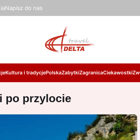
ia
Napisz do nas
je
Kultura i tradycje
Polska
Zabytki
Zagranica
Ciekawostki
Zw
i po przylocie