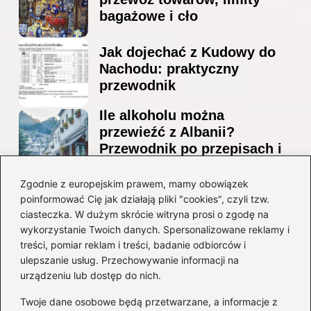
bagażowe i cło
Jak dojechać z Kudowy do
Nachodu: praktyczny
przewodnik
Ile alkoholu można
przewieźć z Albanii?
Przewodnik po przepisach i
ograniczeniach
Zgodnie z europejskim prawem, mamy obowiązek
Ile alkoholu można legalnie
poinformować Cię jak działają pliki "cookies", czyli tzw.
przesłać przez granicę do
ciasteczka. W dużym skrócie witryna prosi o zgodę na
Czech?
wykorzystanie Twoich danych. Spersonalizowane reklamy i
treści, pomiar reklam i treści, badanie odbiorców i
ulepszanie usług. Przechowywanie informacji na
Kategorie
urządzeniu lub dostęp do nich.
Twoje dane osobowe będą przetwarzane, a informacje z